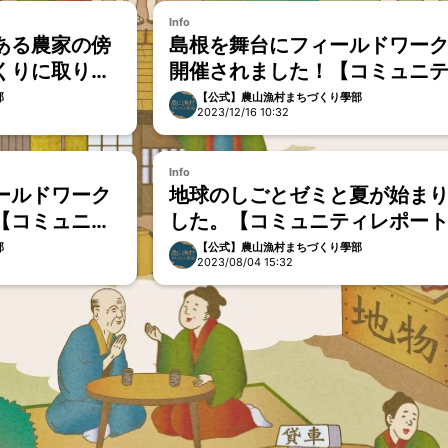
Info
ある農家の傍
島根を舞台にフィールドワー
くりに取り組
開催されました！【コミュニ
レポート2023年11月分】
部
【公式】農山漁村まちづくり學部
2023/12/16 10:32
Info
ールドワーク
地球のしごとゼミと夏が始ま
【コミュニテ
した。【コミュニティレポー
9月分】
2023年7月分】
部
【公式】農山漁村まちづくり學部
2023/08/04 15:32