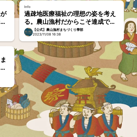
Info
クが
過疎地医療福祉の理想の姿を考え
ティ
る。農山漁村だからこそ達成でき
るウェルビーイングとは？【コミ
【公式】農山漁村まちづくり學部
2023/11/08 16:38
ュニティレポート2023年10月
分】
りま
ト