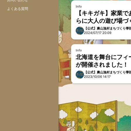
Info
よくある質問
【キキガキ】家業で
らに大人の遊び場づ
むシズカさん
【公式】農山漁村まちづくり學
2024/07/17 20:09
Info
北海道を舞台にフィ
が開催されました！
ィレポート2023年
【公式】農山漁村まちづくり學
2023/10/06 14:17