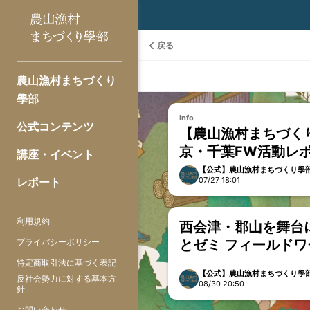
戻る
農山漁村まちづくり
學部
Info
公式コンテンツ
【農山漁村まちづく
京・千葉FW活動レ
講座・イベント
【公式】農山漁村まちづくり學
レポート
07/27 18:01
利用規約
西会津・郡山を舞台
プライバシーポリシー
とゼミ フィールド
ました！
特定商取引法に基づく表記
【公式】農山漁村まちづくり學
反社会勢力に対する基本方
08/30 20:50
針
お問い合わせ