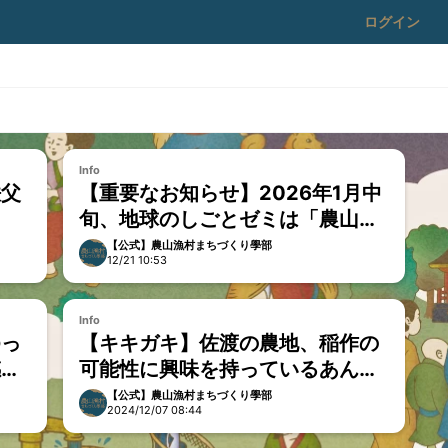
ログイン
Info
秩父
【重要なお知らせ】2026年1月中
旬、地球のしごとゼミは「農山漁
村まちづくり學部」へリニューア
【公式】農山漁村まちづくり學部
12/21 10:53
ルされます。
Info
ゆっ
【キキガキ】佐渡の農地、稲作の
感じ
可能性に興味を持っているあんで
ぃさん
【公式】農山漁村まちづくり學部
2024/12/07 08:44