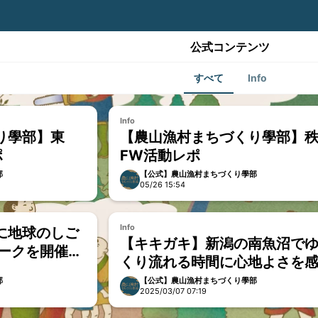
公式コンテンツ
すべて
Info
Info
り學部】東
【農山漁村まちづくり學部】
ポ
FW活動レポ
部
【公式】農山漁村まちづくり學部
05/26 15:54
Info
に地球のしご
【キキガキ】新潟の南魚沼で
ワークを開催し
くり流れる時間に心地よさを
ている小池さん
部
【公式】農山漁村まちづくり學部
2025/03/07 07:19