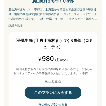
農山漁村まちづくり學部
農山漁村まちづくり學部は、北海道から四国まで全国の現場を毎月巡
り、地域の最前線で挑戦する実践者に会いに行く、フィールドワーク
中心の学びの場です。 山林・牧場・漁・祭り・エネルギー・福祉な
ど、全40講座以上のプログラムを通して、オンラインでは掴みきれな
詳細を見る
い一次情報を、五感で体感しながら学びます。 講義は一方的に話を聞
くだけではなく、講師・受講生同士の対話を重視。現場での質疑応答
に加え、講義後の交流の場も豊富に用意し、自分の活動に生かせるヒ
【受講生向け】農山漁村まちづくり學部（コミ
ントなど、実践につながる学びを持ち帰れます。 本気で地域を良くし
ュニティ）
たい人が集う、一年間のラーニングコミュニティです。
980
¥
/月
(税込)
・農山漁村まちづくり學部に参加を希望される方は、こちらか
らコミュニティへの事前登録をお願いいたします。 ・事前登
録後、2ヶ月分が無料になるクーポンを発行させていただきま
もっとみる
す。 ・事前登録の段階では課金は発生しません。
このプランに入会する
その他のプランもみる