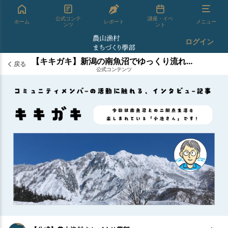
公式コンテ
講座・イベ
ホーム
レポート
メニュー
ンツ
ント
ログイン
【キキガキ】新潟の南魚沼でゆっくり流れる時間に心地よさを感じている小池さん
戻る
公式コンテンツ