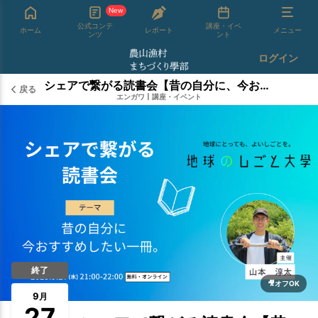
New
公式コンテ
講座・イベ
ホーム
レポート
メニュー
ンツ
ント
ログイン
シェアで繋がる読書会【昔の自分に、今おすすめしたい一冊】produced by エンガワ
戻る
エンガワ
|
講座・イベント
終了
🎥オフOK
9
月
27