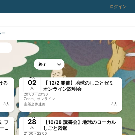
ログイン
バー
終了
🎤&🎥オフOK
12月
02
ける
【 12/2 開催】地球のしごとゼミ
オンライン説明会
火
20:00 - 20:30
Zoom、オンライン
3人
3人
主催
全体連絡
終了
前決済
10月
28
 フ
【10/28 読書会】地球のローカル
テー
しごと図鑑
火
生漁
21:00 - 22:00