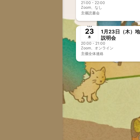
21:00 - 22:00
Zoom、なし
主催
読書会
終了
1月
23
1月23日（木）
説明会
木
20:00 - 21:00
Zoom、オンライン
主催
全体連絡