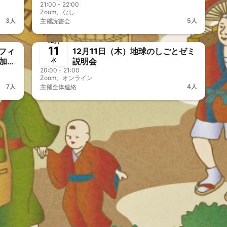
21:00 - 22:00
Zoom、なし
3人
5人
主催
読書会
終了
🎤&🎥オフOK
12月
11
フィ
12月11日（木）地球のしごとゼミ
参加検
説明会
水
20:00 - 21:00
Zoom、オンライン
7人
4人
主催
全体連絡