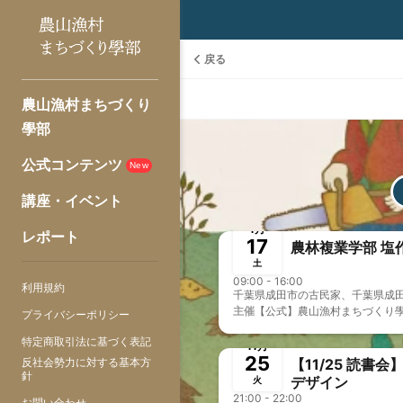
戻る
農山漁村まちづくり
學部
公式コンテンツ
New
講座・イベント
終了
1月
レポート
17
農林複業学部 塩
土
09:00 - 16:00
利用規約
千葉県成田市の古民家、千葉県成田
主催
【公式】農山漁村まちづくり
プライバシーポリシー
終了
特定商取引法に基づく表記
11月
25
反社会勢力に対する基本方
【11/25 読書
針
デザイン
火
21:00 - 22:00
お問い合わせ