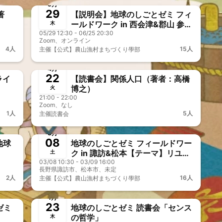
5月
29
著
【説明会】地球のしごとゼミ フィ
ールドワーク in 西会津&郡山 参加
木
05/29 12:30 - 06/25 20:30
検討者向け説明会
Zoom、オンライン
4人
15人
主催
【公式】農山漁村まちづくり學部
終了
オフOK
4月
22
ライ
【読書会】関係人口（著者：高橋
博之）
火
21:00 - 22:00
Zoom、なし
1人
5人
主催
読書会
終了
オフOK
事前決済
3月
08
地球
地球のしごとゼミ フィールドワー
ク in 諏訪&松本【テーマ】リユー
土
03/08 10:30 - 03/09 16:00
ス、リビルディング、ローカル開
長野県諏訪市、松本市、未定
業、移住、林業、地域づくり
2人
16人
主催
【公式】農山漁村まちづくり學部
終了
オフOK
1月
23
ゼミ
地球のしごとゼミ 読書会「センス
の哲学」
木