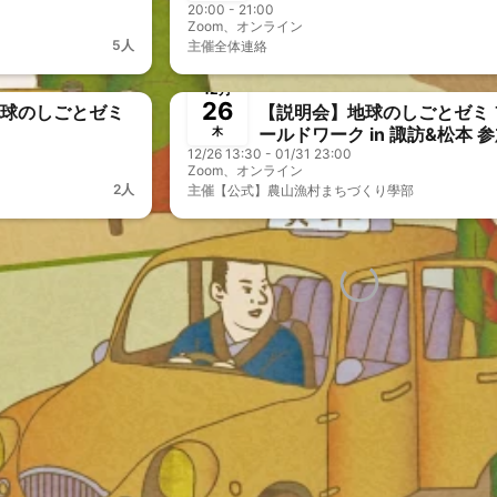
20:00 - 21:00
Zoom、オンライン
5人
主催
全体連絡
終了
🎤&🎥オフOK
12月
26
地球のしごとゼミ
【説明会】地球のしごとゼミ 
ールドワーク in 諏訪&松本 
木
12/26 13:30 - 01/31 23:00
討者向け説明会
Zoom、オンライン
2人
主催
【公式】農山漁村まちづくり學部